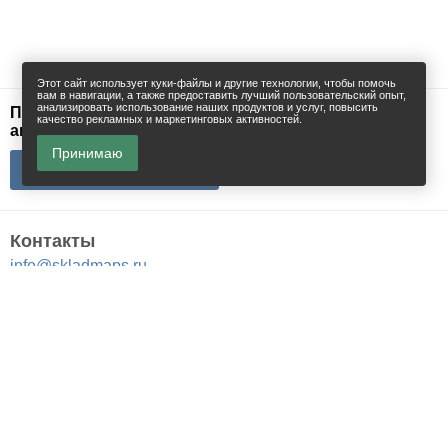
Этот сайт использует куки-файлы и другие технологии, чтобы помочь
вам в навигации, а также предоставить лучший пользовательский опыт,
анализировать использование наших продуктов и услуг, повысить
Поиск офисов, торговых помещений и
качество рекламных и маркетинговых активностей.
апартаментов
Принимаю
Контакты
info@skladmaps.ru
Склады и производства
Объекты класса A
Объекты класса B+
Объекты класса B
Объекты класса C